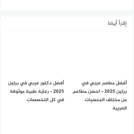
إقرأ أيضا
أفضل مطعم عربي في
أفضل دكتور عربي في برلين
برلين 2025 – احسن مطاعم
2025 – رعاية طبية موثوقة
من مختلف الجنسيات
في كل التخصصات
العربية