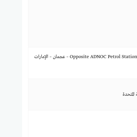
Opposite ADNOC Petrol Station and Ramada Hotel Sheikh Khalifa Bin Zayed, Street – عجمان – الإمارات