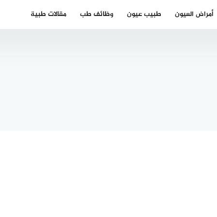
أمراض العيون
طبيب عيون
وظائف طب
مقالات طبية
دكتور مسالك
ر جلدية
بولية في
ي في
برلين عربي
جيكا
2025 berlin