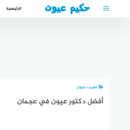
لتجاوز
الرئيسية
لى
لمحتوى
أحسن أطباء
الأسنان في
أغادير المغرب
أفضل دكتور
افضل طبيب
عيون في
افضل دكتور
دكتو
أسنان في
بيروت Best
عيون في
عرب
أغادير
eye doctor
قطر
بل
طبيب عيون
أفضل دكتور عيون في عجمان