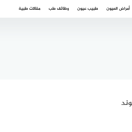
أمراض العيون
طبيب عيون
وظائف طب
مقالات طبية
 مطهر
أفضل دكتور
ال في
نفسي عربي
يسن
في اخن
وند