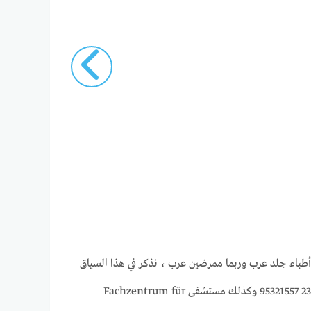
ية التي يمكن أن نجد بها أقسام خاصة بالأمراض الجلدية في دورتموند Dortmund ، ويعمل فيها أطباء جلد عرب وربما ممرضين عرب ، نذكر في هذا السياق
Klinikum Dortmund gGmbH Dermatology وعنوانه Beurhausstraße 40, 44137 Dortmund, Allemagne ورقم هاتفه +49 231 95321557 وكذلك مستشفى Fachzentrum für