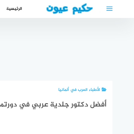
لتجاوز
الرئيسية
لى
لمحتوى
أفضل دكتور
احسن
اسنان عربي
مستشفى
أفضل أطباء
في
افضل
جلدية في
العيون في
شتوتغارت
اطف
دبي
نابل تونس
2024
ا
الأطباء العرب في ألمانيا
أفضل دكتور جلدية عربي في دورتم