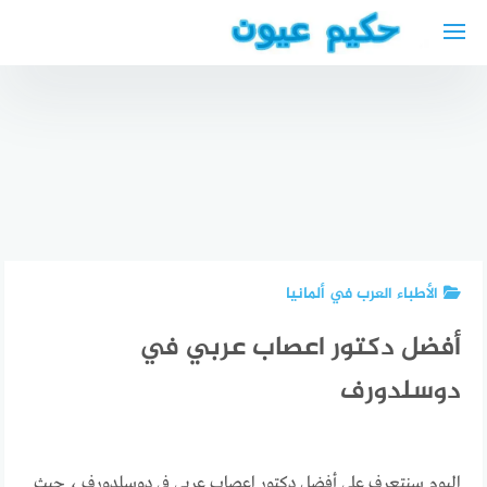
لتجاوز
لى
افضل دكتور
لمحتوى
عيون في
افضل دكتور
مستشفى
أحسن
نفسي في
المغربي
طبيب
البحرين
بالرياض +
عيون في
2024 أفضل
عنوان
غزة
عيادة
مستشفى
فلسطين
نفسية في
المغربي
ophthalmologist
البحرين
للعيون
الأطباء العرب في ألمانيا
أفضل دكتور اعصاب عربي في
دوسلدورف
اليوم سنتعرف على أفضل دكتور اعصاب عربي في دوسلدورف ، حيث