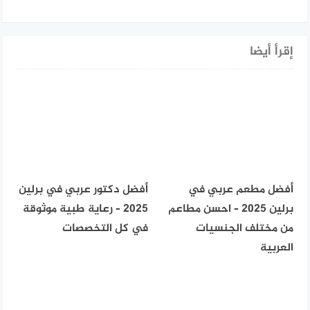
إقرأ أيضا
أفضل مطعم عربي في
أفضل دكتور عربي في برلين
برلين 2025 – احسن مطاعم
2025 – رعاية طبية موثوقة
من مختلف الجنسيات
في كل التخصصات
العربية