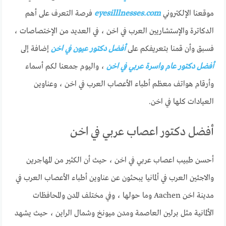
موقعنا الإلكتروني
eyesilllnesses.com
فرصة التعرف على أهم
الدكاترة والإستشاريين العرب في اخن ، في العديد من الإختصاصات ،
فسبق وأن قمنا بتعريفكم على
أفضل دكتور عيون في اخن
إضافة إلى
أفضل دكتور عام واسرة عربي في اخن
، واليوم جمعنا لكم أسماء
وأرقام هواتف معظم أطباء الأعصاب العرب في اخن ، وعناوين
العيادات كلها في اخن.
أفضل دكتور اعصاب عربي في اخن
أحسن طبيب اعصاب عربي في اخن ، حيث أن الكثير من المهاجرين
والاجئين العرب في ألمانيا يبحثون عن عناوين أطباء الأعصاب العرب في
مدينة اخن Aachen وما حولها ، وفي مختلف المدن والمحافظات
الألمانية مثل برلين العاصمة ومدن ميونخ وشمال الراين ، حيث يشهد