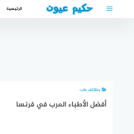
لتجاوز
الرئيسية
لى
لمحتوى
دكتورة
سعر الفحص
حجز
أحسن دكتور
نسائية
الشامل
ف
جلدية في
عربية في
مستشفى
الاس
الكويت
لوبيك
الحبيب
لطب 
وظائف طب
أفضل الأطباء العرب في فرنسا