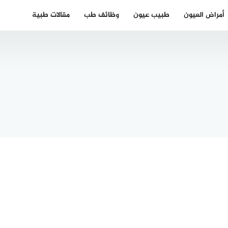
أمراض العيون
طبيب عيون
وظائف طب
مقالات طبية
 موعد
ي
أفضل قطرة
تشاريون
لعلاج ارتفاع
العيون
ضغط العين