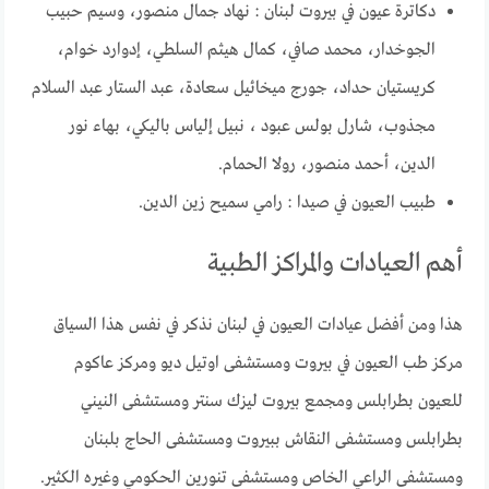
دكاترة عيون في بيروت لبنان : نهاد جمال منصور، وسيم حبيب
الجوخدار، محمد صافي، كمال هيثم السلطي، إدوارد خوام،
كريستيان حداد، جورج ميخائيل سعادة، عبد الستار عبد السلام
مجذوب، شارل بولس عبود ، نبيل إلياس باليكي، بهاء نور
الدين، أحمد منصور، رولا الحمام.
طبيب العيون في صيدا : رامي سميح زين الدين.
أهم العيادات والمراكز الطبية
هذا ومن أفضل عيادات العيون في لبنان نذكر في نفس هذا السياق
مركز طب العيون في بيروت ومستشفى اوتيل ديو ومركز عاكوم
للعيون بطرابلس ومجمع بيروت ليزك سنتر ومستشفى النيني
بطرابلس ومستشفى النقاش ببيروت ومستشفى الحاج بلبنان
ومستشفى الراعي الخاص ومستشفى تنورين الحكومي وغيره الكثير.