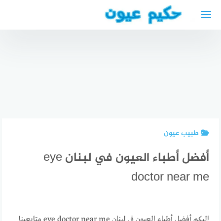
لتجاوز
لى
مواقيت
لمحتوى
الصلاة في
دويسبورغ +
أقرب
المساجد
افضل دكتور
والمراكز
افضل دكتور
عيون في
الاسلامية
تجميل انف
الوحدات
في
في جدة
eye doctor
دويسبورغ
طبيب عيون
أفضل أطباء العيون في لبنان eye
doctor near me
إليكم أفضل أطباء العيون في لبنان eye doctor near me متابعينا