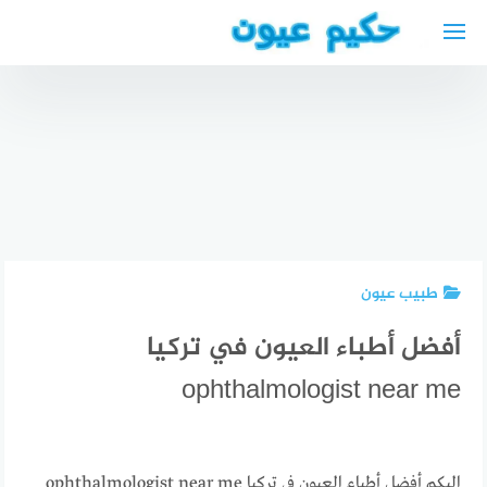
لتجاوز
لى
لمحتوى
مواقيت
القنصلية
الصلاة في
أفضل
العراقية
كاسل
مستشفى
في
مسجد
عيون في
فرانكفورت
الدعوة
الهند
2024
طبيب عيون
أفضل أطباء العيون في تركيا
ophthalmologist near me
اليكم أفضل أطباء العيون في تركيا ophthalmologist near me