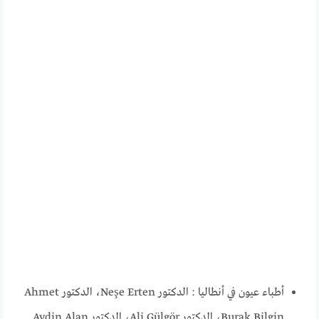
أطباء عيون في أنطاليا : الدكتور Neşe Erten، الدكتور Ahmet
Burak Bilgin، الدكتور Ali Gülgör، الدكتور Aydin Alan.