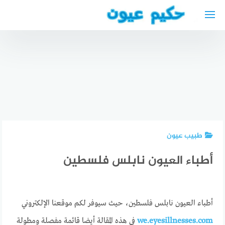
لتجاوز
لى
أحسن
لمحتوى
أطباء
تكلفة
الأسنان في
عملية
الدمام
احسن
تصحيح
السعودية
طبيب
النظر
افضل
الجهاز
بالليزك في
طبيب
الهضمي
مستشفى
أسنان في
بالرباط
مغربي
الدمام
طبيب عيون
أطباء العيون نابلس فلسطين
أطباء العيون نابلس فلسطين، حيث سيوفر لكم موقعنا الإلكتروني
we.eyesillnesses.com
في هذه المقالة أيضا قائمة مفصلة ومطولة